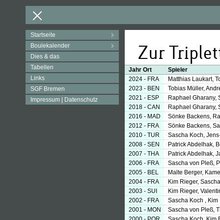
Zur Triple
Jahr Ort
Spieler
2024 - FRA
Matthias Laukart, T
2023 - BEN
Tobias Müller, And
2021 - ESP
Raphael Gharany, S
2018 - CAN
Raphael Gharany, S
2016 - MAD
Sönke Backens, Rap
2012 - FRA
Sönke Backens, Sa
2010 - TUR
Sascha Koch, Jens
2008 - SEN
Patrick Abdelhak, 
2007 - THA
Patrick Abdelhak, J
2006 - FRA
Sascha von Pleß, P
2005 - BEL
Malte Berger, Kam
2004 - FRA
Kim Rieger, Sasch
2003 - SUI
Kim Rieger, Valentin
2002 - FRA
Sascha Koch , Kim 
2001 - MON
Sascha von Pleß, T
2000 - POR
Sascha Koch, Kim R