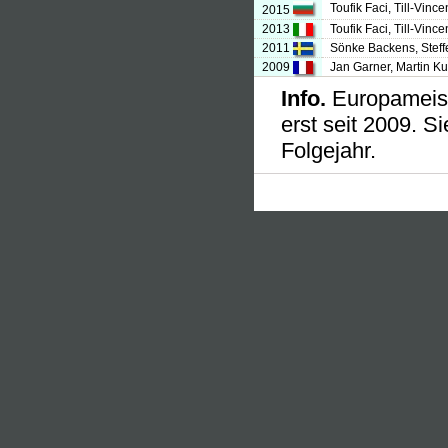
Toufik Faci, Till-Vin
2015
2013
Toufik Faci, Till-Vinc
2011
Sönke Backens, Stef
2009
Jan Garner, Martin Ku
Info.
Europameist
erst seit 2009. S
Folgejahr.