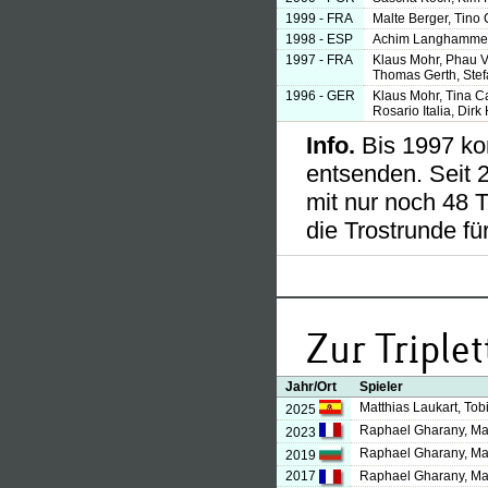
1999 - FRA
Malte Berger, Tino
1998 - ESP
Achim Langhammer, 
1997 - FRA
Klaus Mohr, Phau V
Thomas Gerth, Stef
1996 - GER
Klaus Mohr, Tina C
Rosario Italia, Dir
Info.
Bis 1997 ko
entsenden. Seit 
mit nur noch 48 
die Trostrunde f
Zur Triple
Jahr/Ort
Spieler
Matthias Laukart, Tobi
2025
Raphael Gharany, Mar
2023
Raphael Gharany, Mar
2019
2017
Raphael Gharany, Mar